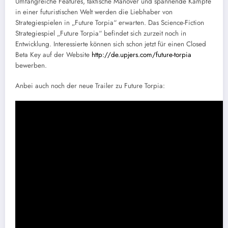
Umfangreiche Features, taktische Manöver und spannende Kämpfe
in einer futuristischen Welt werden die Liebhaber von
Strategiespielen in „Future Torpia“ erwarten. Das Science-Fiction
Strategiespiel „Future Torpia“ befindet sich zurzeit noch in
Entwicklung. Interessierte können sich schon jetzt für einen Closed
Beta Key auf der Website
http://de.upjers.com/future-torpia
bewerben.
Anbei auch noch der neue Trailer zu Future Torpia: