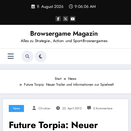
Zum
9. August 2026
9:06:06 AM
Inhalt
springen
Browsergame Magazin
Alles zu Strategie-, Action- und Sport-Browsergames
Start
News
Future Torpia: Neuer Trailer und Informationen zur Spielwelt
News
Christian
22. April 2013
0 Kommentare
Future Torpia: Neuer