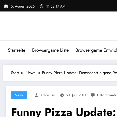
Zum
6. August 2026
11:52:18 AM
Inhalt
springen
Startseite
Browsergame Liste
Browsergame Entwick
Start
News
Funny Pizza Update: Demnächst eigene Re
News
Christian
21. Juni 2011
0 Kommenta
Funny Pizza Update