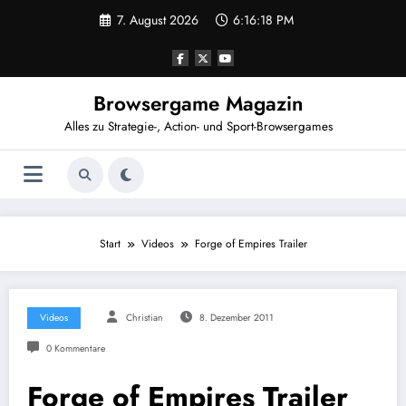
Zum
7. August 2026
6:16:18 PM
Inhalt
springen
Browsergame Magazin
Alles zu Strategie-, Action- und Sport-Browsergames
Start
Videos
Forge of Empires Trailer
Videos
Christian
8. Dezember 2011
0 Kommentare
Forge of Empires Trailer