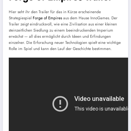
Hier seht ihr den Trailer für das in Kürze erscheinende
Strategiespiel
Forge of Empires
aus dem Hause InnoGames. Der
Trailer zeigt eindrucksvoll, wie eine Zivilisation aus einer kleinen
steinzeitlichen Siedlung zu einem beeindruckenden Imperium
erwächst — all dies ermöglicht durch Ideen und Erfindungen
einzelner. Die Erforschung neuer Technologien spielt eine wichtige
Rolle im Spiel und kann den Lauf der Geschichte bestimmen.