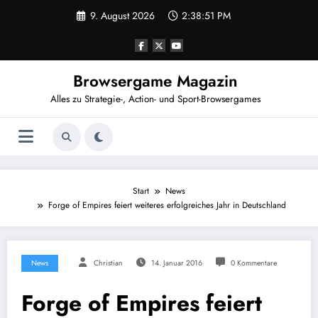
Zum
9. August 2026
2:38:52 PM
Inhalt
springen
Browsergame Magazin
Alles zu Strategie-, Action- und Sport-Browsergames
Start
News
Forge of Empires feiert weiteres erfolgreiches Jahr in Deutschland
News
Christian
14. Januar 2016
0 Kommentare
Forge of Empires feiert