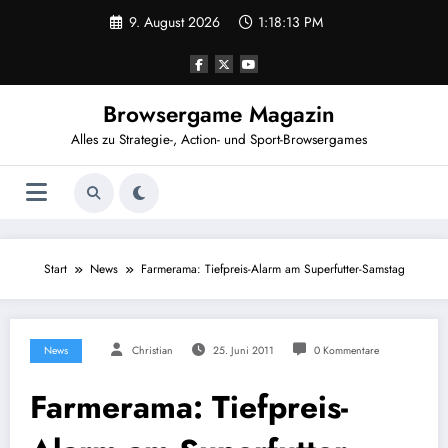
Zum
9. August 2026
1:18:13 PM
Inhalt
springen
Browsergame Magazin
Alles zu Strategie-, Action- und Sport-Browsergames
Start
News
Farmerama: Tiefpreis-Alarm am Superfutter-Samstag
News
Christian
25. Juni 2011
0 Kommentare
Farmerama: Tiefpreis-