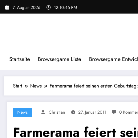
Zum
7. August 2026
12:10:47 PM
Inhalt
springen
Startseite
Browsergame Liste
Browsergame Entwick
Start
News
Farmerama feiert seinen ersten Geburtstag
News
Christian
27. Januar 2011
0 Kommen
Farmerama feiert se