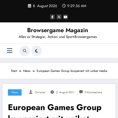
Zum
8. August 2026
9:29:36 AM
Inhalt
springen
Browsergame Magazin
Alles zu Strategie-, Action- und Sport-Browsergames
Start
News
European Games Group kooperiert mit unikat media
News
Christian
2. August 2011
0 Kommentare
European Games Group