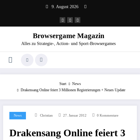
Zum
9. August 2026
Inhalt
springen
Browsergame Magazin
Alles zu Strategie-, Action- und Sport-Browsergames
Start
News
Drakensang Online feiert 3 Millionen Registrierungen + Neues Update
News
Christian
27. Januar 2012
0 Kommentare
Drakensang Online feiert 3