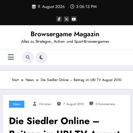
Zum
9. August 2026
3:06:13 PM
Inhalt
springen
Browsergame Magazin
Alles zu Strategie-, Action- und Sport-Browsergames
Start
News
Die Siedler Online – Beitrag im UBI TV August 2010
News
Christian
7. August 2010
0 Kommentare
Die Siedler Online –