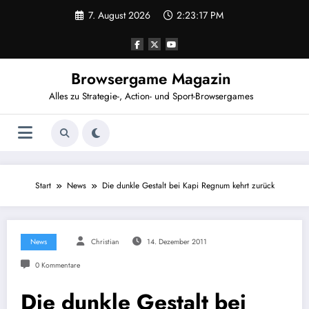
Zum
7. August 2026
2:23:17 PM
Inhalt
springen
Browsergame Magazin
Alles zu Strategie-, Action- und Sport-Browsergames
Start
News
Die dunkle Gestalt bei Kapi Regnum kehrt zurück
News
Christian
14. Dezember 2011
0 Kommentare
Die dunkle Gestalt bei