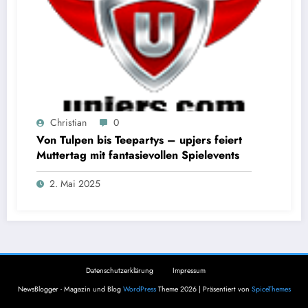
Christian
0
Von Tulpen bis Teepartys – upjers feiert
Muttertag mit fantasievollen Spielevents
2. Mai 2025
Datenschutzerklärung
Impressum
NewsBlogger - Magazin und Blog
WordPress
Theme 2026 | Präsentiert von
SpiceThemes