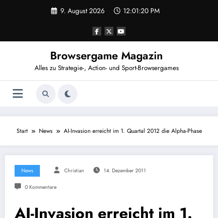
Zum
9. August 2026
12:01:20 PM
Inhalt
springen
Browsergame Magazin
Alles zu Strategie-, Action- und Sport-Browsergames
Start
News
AI-Invasion erreicht im 1. Quartal 2012 die Alpha-Phase
News
Christian
14. Dezember 2011
0 Kommentare
AI-Invasion erreicht im 1.