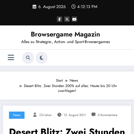
Zum
6. August 2026
4:12:14 PM
Inhalt
springen
Browsergame Magazin
Alles zu Strategie-, Action- und Sport-Browsergames
Start
News
Desert Blitz: Zwei Stunden 200% auf alles: Heute bis 20 Uhr
zuschlagen!
News
Christian
12. August 2011
0 Kommentare
Desert Blitz: Zwei Stunden