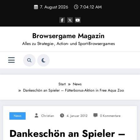
Zum
7. August 2026
7:04:13 AM
Inhalt
springen
Browsergame Magazin
Alles zu Strategie-, Action- und Sport-Browsergames
Start
News
Dankeschön an Spieler – Fütterbonus-Aktion in Free Aqua Zoo
News
Christian
4. Januar 2012
0 Kommentare
Dankeschön an Spieler –