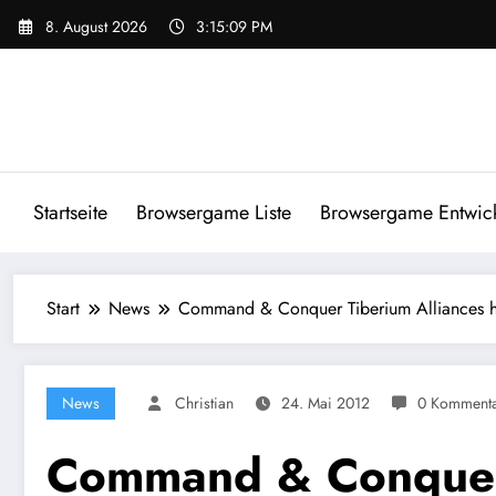
Zum
8. August 2026
3:15:10 PM
Inhalt
springen
Startseite
Browsergame Liste
Browsergame Entwick
Start
News
Command & Conquer Tiberium Alliances heut
News
Christian
24. Mai 2012
0 Komment
Command & Conquer T