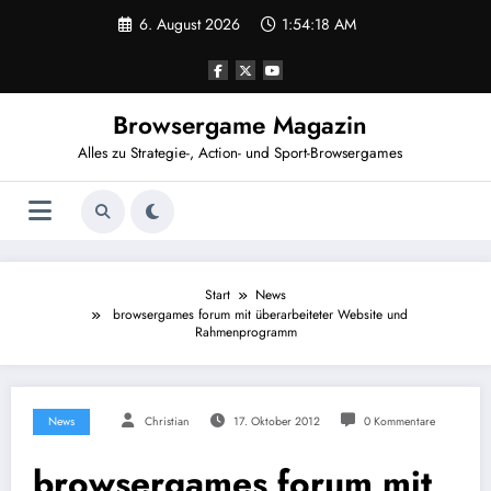
Zum
6. August 2026
1:54:19 AM
Inhalt
springen
Browsergame Magazin
Alles zu Strategie-, Action- und Sport-Browsergames
Start
News
browsergames forum mit überarbeiteter Website und
Rahmenprogramm
News
Christian
17. Oktober 2012
0 Kommentare
browsergames forum mit