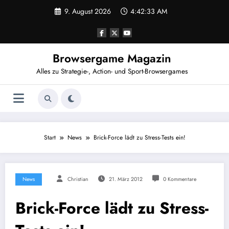
Zum
9. August 2026
4:42:33 AM
Inhalt
springen
Browsergame Magazin
Alles zu Strategie-, Action- und Sport-Browsergames
Start
News
Brick-Force lädt zu Stress-Tests ein!
News
Christian
21. März 2012
0 Kommentare
Brick-Force lädt zu Stress-