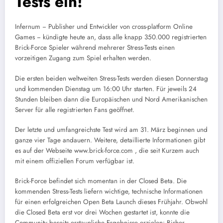
Tests ein!
Infernum − Publisher und Entwickler von cross-platform Online
Games − kündigte heute an, dass alle knapp 350.000 registrierten
Brick-Force Spieler während mehrerer Stress-Tests einen
vorzeitigen Zugang zum Spiel erhalten werden.
Die ersten beiden weltweiten Stress-Tests werden diesen Donnerstag
und kommenden Dienstag um 16:00 Uhr starten. Für jeweils 24
Stunden bleiben dann die Europäischen und Nord Amerikanischen
Server für alle registrierten Fans geöffnet.
Der letzte und umfangreichste Test wird am 31. März beginnen und
ganze vier Tage andauern. Weitere, detaillierte Informationen gibt
es auf der Webseite www.brick-force.com , die seit Kurzem auch
mit einem offiziellen Forum verfügbar ist.
Brick-Force befindet sich momentan in der Closed Beta. Die
kommenden Stress-Tests liefern wichtige, technische Informationen
für einen erfolgreichen Open Beta Launch dieses Frühjahr. Obwohl
die Closed Beta erst vor drei Wochen gestartet ist, konnte die
Community bereits erstaunliche Ergebnisse erzielen: Bisher