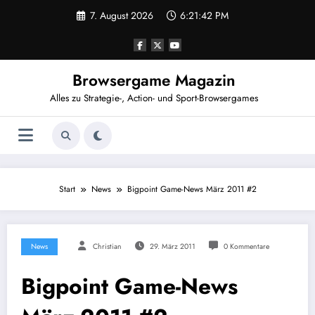
Zum
7. August 2026
6:21:42 PM
Inhalt
springen
Browsergame Magazin
Alles zu Strategie-, Action- und Sport-Browsergames
Start
News
Bigpoint Game-News März 2011 #2
News
Christian
29. März 2011
0 Kommentare
Bigpoint Game-News