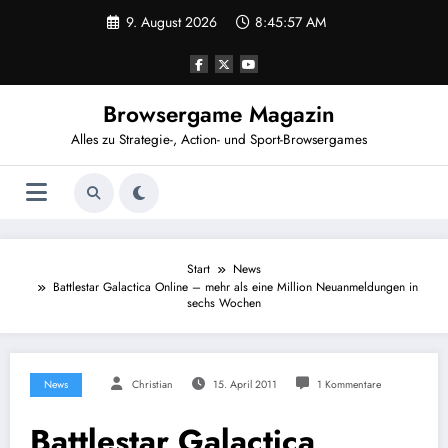
Zum
9. August 2026
8:45:57 AM
Inhalt
springen
Browsergame Magazin
Alles zu Strategie-, Action- und Sport-Browsergames
Start
News
Battlestar Galactica Online – mehr als eine Million Neuanmeldungen in
sechs Wochen
News
Christian
15. April 2011
1 Kommentare
Battlestar Galactica