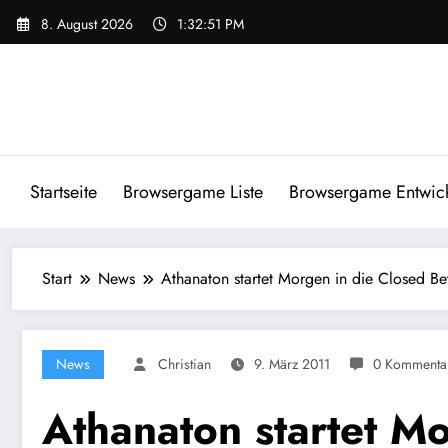
Zum
8. August 2026
1:32:52 PM
Inhalt
springen
Startseite
Browsergame Liste
Browsergame Entwick
Start
News
Athanaton startet Morgen in die Closed Be
News
Christian
9. März 2011
0 Kommenta
Athanaton startet Mo