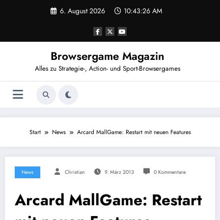
Zum
6. August 2026
10:43:26 AM
Inhalt
springen
Browsergame Magazin
Alles zu Strategie-, Action- und Sport-Browsergames
Start
News
Arcard MallGame: Restart mit neuen Features
News
Christian
9. März 2013
0 Kommentare
Arcard MallGame: Restart