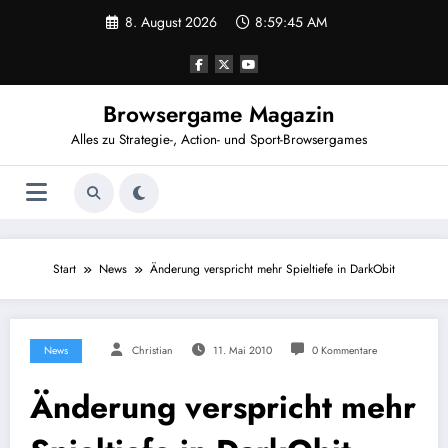
Zum
8. August 2026
8:59:45 AM
Inhalt
springen
Browsergame Magazin
Alles zu Strategie-, Action- und Sport-Browsergames
Start
News
Änderung verspricht mehr Spieltiefe in DarkObit
News
Christian
11. Mai 2010
0 Kommentare
Änderung verspricht mehr