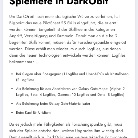
Spieltiefe in DarkObit
Um DarkOrbit noch mehr strategische Würze zu verleihen, hat
Bigpoint das neue PilotSheet 25 Skills eingeführt, die erlernt
werden können. Eingeteilt ist der Skilltree in die Kategorien
Angriff, Verteidigung und Sammeln. Damit man an die heiß
begehrten Skills kommt, müssen dafür Forschungspunkte eingelöst
werden. Diese erhält man wiederum durch Logfiles, aus denen
dann die neuen Technologien entwickeln werden können. Logfiles
bekommt man …
Bei Siegen über Bossgegner (1 Logfile) und Uber-NPCs ab Kristallonen
(2 Logfiles)
Als Belohnung für das Absolvieren von Galaxy Gate-Maps: (Alpha: 2
Logfiles, Beta: 4 Logfiles, Gamma: 10 Logfiles und Delta: 8 Logfiles)
Als Belohnung beim Galaxy Gate-Materialisator
Beim Kauf für Uridium
Da es jedoch mehr Fähigkeiten als Forschungspunkte gibt, muss
sich der Spieler entscheiden, welche Upgrades ihm wichtig sind.
Damit gesellt sich zu DarkOrbit eine weitere taktische Komponente