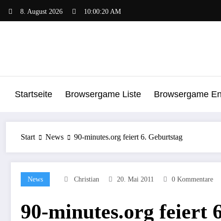
Zum
8. August 2026
10:00:20 AM
Inhalt
springen
Startseite
Browsergame Liste
Browsergame Ent
Start
News
90-minutes.org feiert 6. Geburtstag
News
Christian
20. Mai 2011
0 Kommentare
90-minutes.org feiert 