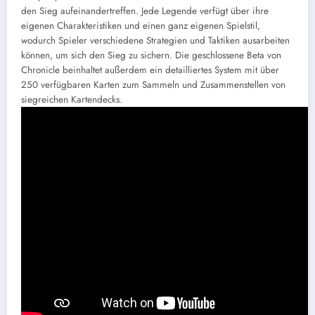
den Sieg aufeinandertreffen. Jede Legende verfügt über ihre
eigenen Charakteristiken und einen ganz eigenen Spielstil,
wodurch Spieler verschiedene Strategien und Taktiken ausarbeiten
können, um sich den Sieg zu sichern. Die geschlossene Beta von
Chronicle beinhaltet außerdem ein detailliertes System mit über
250 verfügbaren Karten zum Sammeln und Zusammenstellen von
siegreichen Kartendecks.