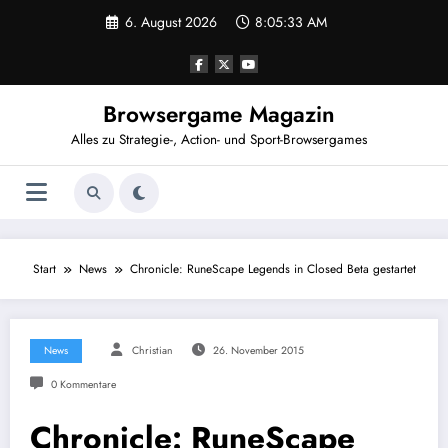
Zum
6. August 2026
8:05:33 AM
Inhalt
springen
Browsergame Magazin
Alles zu Strategie-, Action- und Sport-Browsergames
Start
News
Chronicle: RuneScape Legends in Closed Beta gestartet
News
Christian
26. November 2015
0 Kommentare
Chronicle: RuneScape