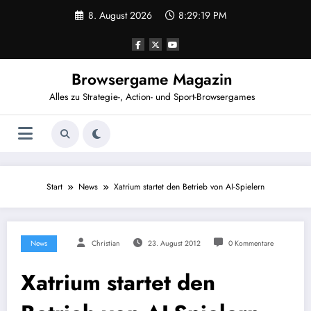
Zum
8. August 2026
8:29:19 PM
Inhalt
springen
Browsergame Magazin
Alles zu Strategie-, Action- und Sport-Browsergames
Start
News
Xatrium startet den Betrieb von AI-Spielern
News
Christian
23. August 2012
0 Kommentare
Xatrium startet den