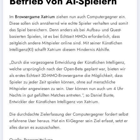
Betrieb von AI-Spielern
Im
Browsergame Xatrium
ziehen nun auch Computergegner ein.
Diese sollen sich annähernd wie echte Spieler verhalten und somit
das Spiel bereichern. Denn anders als bei Aufbau- und Quest-
basierten Spielen, ist es bei Echtzeit MMOs erforderlich, dass
zeitgleich andere Mitspieler online sind. Mit seiner Künstlichen
Intelligenz(KI) schafft Xatrium diesem Hindernis Abhilfe.
„Durch die vorgezogene Entwicklung der Künstlichen Intelligenz,
welche ursprünglich nach der Open-Beta geplant war, bieten wir
als erstes Echtzeit 3D-MMO-Browsergame die Möglichkeit, dass
Spieler zu jeder Zeit spielen können, ohne auf menschliche
Mitspieler angewiesen zu sein. User können nun auch um 4 Uhr
Nachts in gut gefüllten Matches antreten.“, so Daniel Bunte,
Entwickler der Künstlichen Intelligenz von Xatrium.
Die durchdachte Zielerfassung der Computergegner fordert selbst
erfahrene User heraus. Hat ein KI-Gegner sein Ziel erfasst, setzt er
alles daran es auszuschalten.
Quelle: Pressemitteilung