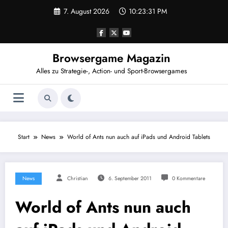
Zum
7. August 2026
10:23:32 PM
Inhalt
springen
Browsergame Magazin
Alles zu Strategie-, Action- und Sport-Browsergames
Start
News
World of Ants nun auch auf iPads und Android Tablets
News
Christian
6. September 2011
0 Kommentare
World of Ants nun auch