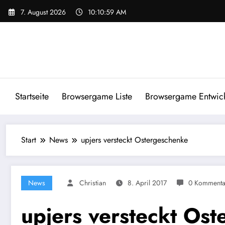
Zum
7. August 2026
10:10:59 AM
Inhalt
springen
Startseite
Browsergame Liste
Browsergame Entwick
Start
News
upjers versteckt Ostergeschenke
News
Christian
8. April 2017
0 Kommenta
upjers versteckt Os