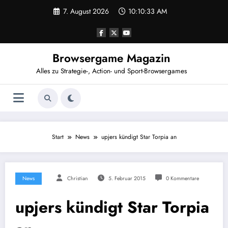
Zum
7. August 2026
10:10:33 AM
Inhalt
springen
Browsergame Magazin
Alles zu Strategie-, Action- und Sport-Browsergames
Start
News
upjers kündigt Star Torpia an
News
Christian
5. Februar 2015
0 Kommentare
upjers kündigt Star Torpia