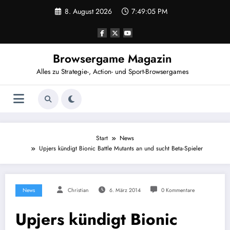
Zum
8. August 2026
7:49:06 PM
Inhalt
springen
Browsergame Magazin
Alles zu Strategie-, Action- und Sport-Browsergames
Start
News
Upjers kündigt Bionic Battle Mutants an und sucht Beta-Spieler
News
Christian
6. März 2014
0 Kommentare
Upjers kündigt Bionic