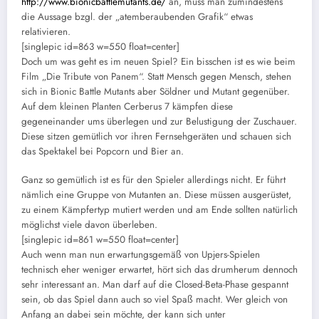
http://www.bionicbattlemutants.de/
an, muss man zumindestens
die Aussage bzgl. der „atemberaubenden Grafik“ etwas
relativieren.
[singlepic id=863 w=550 float=center]
Doch um was geht es im neuen Spiel? Ein bisschen ist es wie beim
Film „Die Tribute von Panem“. Statt Mensch gegen Mensch, stehen
sich in Bionic Battle Mutants aber Söldner und Mutant gegenüber.
Auf dem kleinen Planten Cerberus 7 kämpfen diese
gegeneinander ums überlegen und zur Belustigung der Zuschauer.
Diese sitzen gemütlich vor ihren Fernsehgeräten und schauen sich
das Spektakel bei Popcorn und Bier an.
Ganz so gemütlich ist es für den Spieler allerdings nicht. Er führt
nämlich eine Gruppe von Mutanten an. Diese müssen ausgerüstet,
zu einem Kämpfertyp mutiert werden und am Ende sollten natürlich
möglichst viele davon überleben.
[singlepic id=861 w=550 float=center]
Auch wenn man nun erwartungsgemäß von Upjers-Spielen
technisch eher weniger erwartet, hört sich das drumherum dennoch
sehr interessant an. Man darf auf die Closed-Beta-Phase gespannt
sein, ob das Spiel dann auch so viel Spaß macht. Wer gleich von
Anfang an dabei sein möchte, der kann sich unter