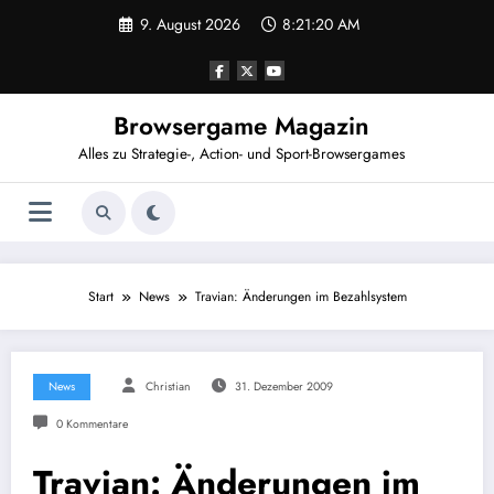
Zum
9. August 2026
8:21:20 AM
Inhalt
springen
Browsergame Magazin
Alles zu Strategie-, Action- und Sport-Browsergames
Start
News
Travian: Änderungen im Bezahlsystem
News
Christian
31. Dezember 2009
0 Kommentare
Travian: Änderungen im