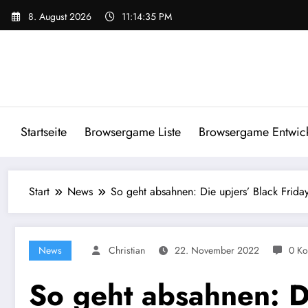
Zum
8. August 2026
11:14:35 PM
Inhalt
springen
Startseite
Browsergame Liste
Browsergame Entwick
Start
News
So geht absahnen: Die upjers’ Black Frida
News
Christian
22. November 2022
0 K
So geht absahnen: D