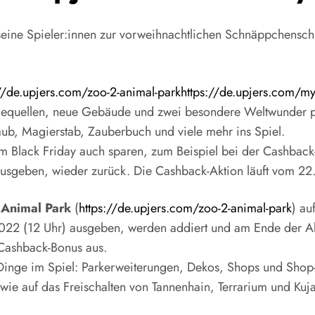
seine Spieler:innen zur vorweihnachtlichen Schnäppchenschl
//de.upjers.com/zoo-2-animal-parkhttps://de.upjers.com/my-l
iequellen, neue Gebäude und zwei besondere Weltwunder pl
ub, Magierstab, Zauberbuch und viele mehr ins Spiel.
zum Black Friday auch sparen, zum Beispiel bei der Cashback
ausgeben, wieder zurück. Die Cashback-Aktion läuft vom 22
 Animal Park
(
https://de.upjers.com/zoo-2-animal-park
) au
22 (12 Uhr) ausgeben, werden addiert und am Ende der Akt
 Cashback-Bonus aus.
he Dinge im Spiel: Parkerweiterungen, Dekos, Shops und Sh
e auf das Freischalten von Tannenhain, Terrarium und Kujal