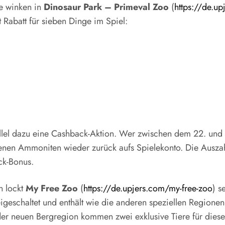
e winken in
Dinosaur Park – Primeval Zoo
(
https://de.u
Rabatt für sieben Dinge im Spiel:
rallel dazu eine Cashback-Aktion. Wer zwischen dem 22. un
nen Ammoniten wieder zurück aufs Spielekonto. Die Auszahl
ck-Bonus.
n lockt
My Free Zoo
(
https://de.upjers.com/my-free-zoo
) s
igeschaltet und enthält wie die anderen speziellen Regione
 neuen Bergregion kommen zwei exklusive Tiere für diese Re