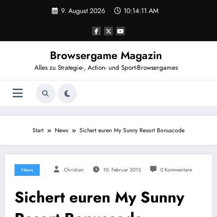
Zum
9. August 2026
10:14:12 AM
Inhalt
springen
Browsergame Magazin
Alles zu Strategie-, Action- und Sport-Browsergames
Start
News
Sichert euren My Sunny Resort Bonuscode
News
Christian
10. Februar 2015
0 Kommentare
Sichert euren My Sunny