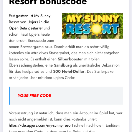
Resort Bonuscode
Erst
gestern ist My Sunny
Resort von Upjers in die
Open Beta gestartet
und
schon haut Upjers heute
den ersten Bonuscode zum
neuen Browsergame raus. Damit erhält man ab sofort völlig
kostenlos ein attraktives Starterpaket, das man sich nicht entgehen
lassen sollte. Es enthält einen
Silberbooster
mit tollen
Überraschungsteilen, eine
Sandburg
als unerlässliche Dekoration
für das Inselparadies und
300 Hotel-Dollar
. Das Starterpaket
erhält jeder User mit dem upjers Code:
YOUR FREE CODE
Voraussetzung ist natürlich, dass man ein Account im Spiel hat, wer
noch nicht angemeldet ist, kann dies kostenlos unter:
https://de.upjers.com/my-sunny-resort
schnell nachholen. Einlösen
kann man den Code, in dem man im Spiel auf die