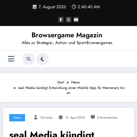
Zum
7. August 2026
2:40:40 AM
Inhalt
springen
Browsergame Magazin
Alles zu Strategie-, Action- und Sport-Browsergames
Start
News
seal Media kündigt Entwicklung einer Mobile App für Mercenary Inc.
an
News
Christian
16. April 2015
0 Kommentare
seal Media kündigt