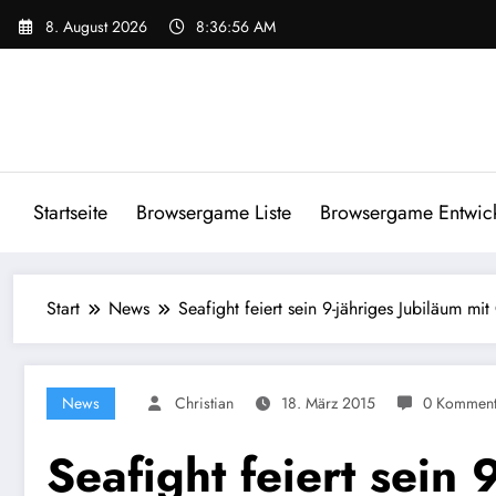
Zum
8. August 2026
8:36:57 AM
Inhalt
springen
Startseite
Browsergame Liste
Browsergame Entwick
Start
News
Seafight feiert sein 9-jähriges Jubiläum mi
News
Christian
18. März 2015
0 Komment
Seafight feiert sein 