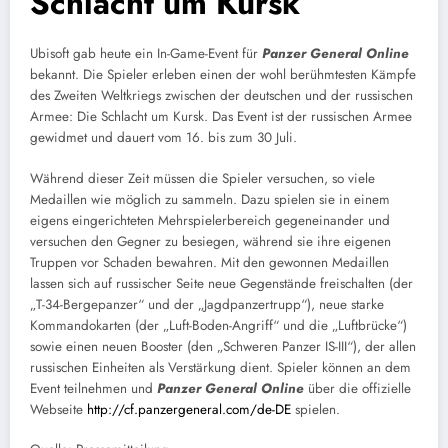
Schlacht um Kursk
Ubisoft gab heute ein In-Game-Event für
Panzer General Online
bekannt. Die Spieler erleben einen der wohl berühmtesten Kämpfe
des Zweiten Weltkriegs zwischen der deutschen und der russischen
Armee: Die Schlacht um Kursk. Das Event ist der russischen Armee
gewidmet und dauert vom 16. bis zum 30 Juli.
Während dieser Zeit müssen die Spieler versuchen, so viele
Medaillen wie möglich zu sammeln. Dazu spielen sie in einem
eigens eingerichteten Mehrspielerbereich gegeneinander und
versuchen den Gegner zu besiegen, während sie ihre eigenen
Truppen vor Schaden bewahren. Mit den gewonnen Medaillen
lassen sich auf russischer Seite neue Gegenstände freischalten (der
„T-34-Bergepanzer“ und der „Jagdpanzertrupp“), neue starke
Kommandokarten (der „Luft-Boden-Angriff“ und die „Luftbrücke“)
sowie einen neuen Booster (den „Schweren Panzer IS-III“), der allen
russischen Einheiten als Verstärkung dient. Spieler können an dem
Event teilnehmen und
Panzer General Online
über die offizielle
Webseite
http://cf.panzergeneral.com/de-DE
spielen.