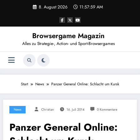
Zum
8. August 2026
11:58:00 AM
Inhalt
springen
Browsergame Magazin
Alles zu Strategie-, Action- und Sport-Browsergames
Start
News
Panzer General Online: Schlacht um Kursk
News
Christian
16. Juli 2014
0 Kommentare
Panzer General Online: