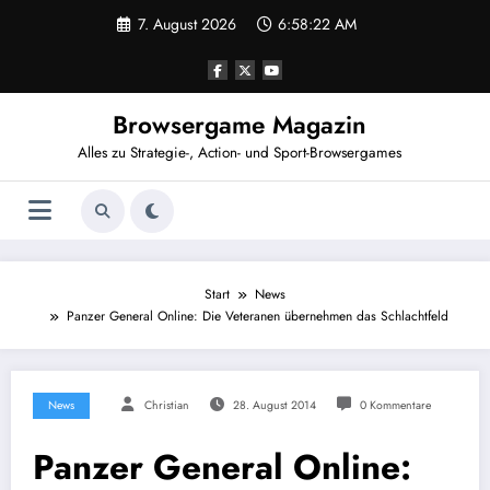
Zum
7. August 2026
6:58:23 AM
Inhalt
springen
Browsergame Magazin
Alles zu Strategie-, Action- und Sport-Browsergames
Start
News
Panzer General Online: Die Veteranen übernehmen das Schlachtfeld
News
Christian
28. August 2014
0 Kommentare
Panzer General Online: