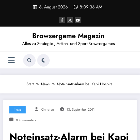
Zum
6. August 2026
8:09:37 AM
Inhalt
springen
Browsergame Magazin
Alles zu Strategie-, Action- und Sport-Browsergames
Start
News
Noteinsatz-Alarm bei Kapi Hospital
News
Christian
13. September 2011
0 Kommentare
Noteinsatz-Alarm bei Kapi