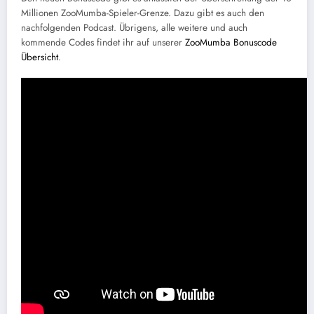
Millionen ZooMumba-Spieler-Grenze. Dazu gibt es auch den
nachfolgenden Podcast. Übrigens, alle weitere und auch
kommende Codes findet ihr auf unserer
ZooMumba Bonuscode
Übersicht
.