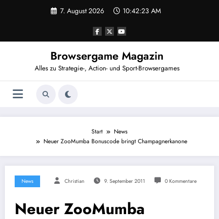
Zum
7. August 2026
10:42:24 AM
Inhalt
springen
Browsergame Magazin
Alles zu Strategie-, Action- und Sport-Browsergames
Start
News
Neuer ZooMumba Bonuscode bringt Champagnerkanone
News
Christian
9. September 2011
0 Kommentare
Neuer ZooMumba