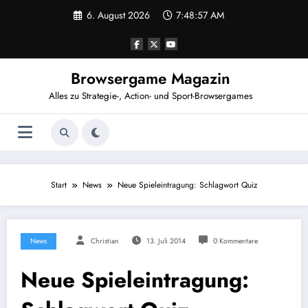
Zum
6. August 2026
7:48:58 AM
Inhalt
springen
Browsergame Magazin
Alles zu Strategie-, Action- und Sport-Browsergames
Start
News
Neue Spieleintragung: Schlagwort Quiz
News
Christian
13. Juli 2014
0 Kommentare
Neue Spieleintragung: