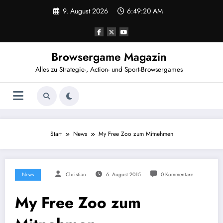
Zum
9. August 2026
6:49:21 AM
Inhalt
springen
Browsergame Magazin
Alles zu Strategie-, Action- und Sport-Browsergames
Start
News
My Free Zoo zum Mitnehmen
News
Christian
6. August 2015
0 Kommentare
My Free Zoo zum