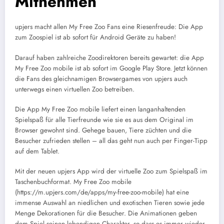
Mitnehmen
upjers macht allen My Free Zoo Fans eine Riesenfreude: Die App
zum Zoospiel ist ab sofort für Android Geräte zu haben!
Darauf haben zahlreiche Zoodirektoren bereits gewartet: die App
My Free Zoo mobile ist ab sofort im Google Play Store. Jetzt können
die Fans des gleichnamigen Browsergames von upjers auch
unterwegs einen virtuellen Zoo betreiben.
Die App My Free Zoo mobile liefert einen langanhaltenden
Spielspaß für alle Tierfreunde wie sie es aus dem Original im
Browser gewohnt sind. Gehege bauen, Tiere züchten und die
Besucher zufrieden stellen – all das geht nun auch per Finger-Tipp
auf dem Tablet.
Mit der neuen upjers App wird der virtuelle Zoo zum Spielspaß im
Taschenbuchformat. My Free Zoo mobile
(https://m.upjers.com/de/apps/my-free-zoo-mobile) hat eine
immense Auswahl an niedlichen und exotischen Tieren sowie jede
Menge Dekorationen für die Besucher. Die Animationen geben
dem Spiel seinen lebendigen Charakter, so dass es immer wieder