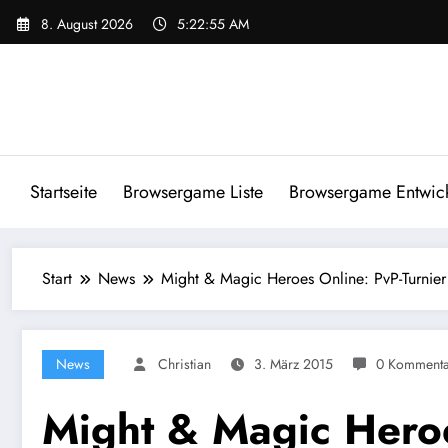
Zum
8. August 2026
5:22:55 AM
Inhalt
springen
Startseite
Browsergame Liste
Browsergame Entwick
Start
News
Might & Magic Heroes Online: PvP-Turnier
News
Christian
3. März 2015
0 Kommenta
Might & Magic Heroe