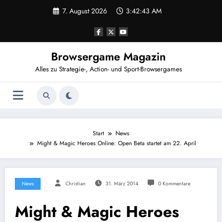
Zum
7. August 2026
3:42:43 AM
Inhalt
springen
Browsergame Magazin
Alles zu Strategie-, Action- und Sport-Browsergames
Start
News
Might & Magic Heroes Online: Open Beta startet am 22. April
News
Christian
31. März 2014
0 Kommentare
Might & Magic Heroes