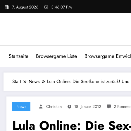
Zum
7. August 2026
3:46:07 PM
Inhalt
springen
Startseite
Browsergame Liste
Browsergame Entwick
Start
News
Lula Online: Die Sex-Ikone ist zurück! Und
News
Christian
18. Januar 2012
2 Kommen
Lula Online: Die Sex