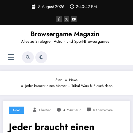
Zum
9. August 2026
2:40:42 PM
Inhalt
springen
Browsergame Magazin
Alles zu Strategie-, Action- und Sport-Browsergames
Start
News
Jeder braucht einen Mentor – Tribal Wars hilft euch dabei!
News
Christian
4. März 2015
0 Kommentare
Jeder braucht einen