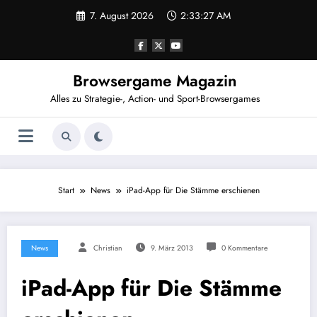
Zum
7. August 2026
2:33:27 AM
Inhalt
springen
Browsergame Magazin
Alles zu Strategie-, Action- und Sport-Browsergames
Start
News
iPad-App für Die Stämme erschienen
News
Christian
9. März 2013
0 Kommentare
iPad-App für Die Stämme