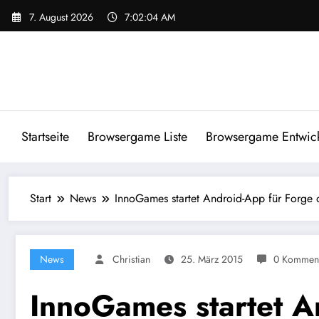
Zum
7. August 2026
7:02:04 AM
Inhalt
springen
Startseite
Browsergame Liste
Browsergame Entwick
Start
News
InnoGames startet Android-App für Forge 
News
Christian
25. März 2015
0 Kommen
InnoGames startet A