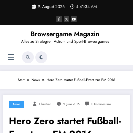
Zum
9. August 2026
4:41:35 AM
Inhalt
springen
Browsergame Magazin
Alles zu Strategie-, Action- und Sport-Browsergames
Start
News
Hero Zero startet Fußball-Event zur EM 2016
News
Christian
9. Juni 2016
0 Kommentare
Hero Zero startet Fußball-