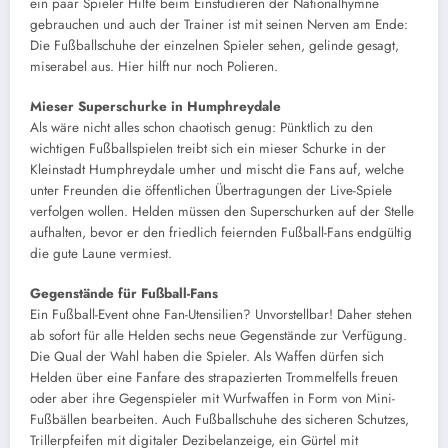
ein paar Spieler Hilfe beim Einstudieren der Nationalhymne
gebrauchen und auch der Trainer ist mit seinen Nerven am Ende:
Die Fußballschuhe der einzelnen Spieler sehen, gelinde gesagt,
miserabel aus. Hier hilft nur noch Polieren.
Mieser Superschurke in Humphreydale
Als wäre nicht alles schon chaotisch genug: Pünktlich zu den
wichtigen Fußballspielen treibt sich ein mieser Schurke in der
Kleinstadt Humphreydale umher und mischt die Fans auf, welche
unter Freunden die öffentlichen Übertragungen der Live-Spiele
verfolgen wollen. Helden müssen den Superschurken auf der Stelle
aufhalten, bevor er den friedlich feiernden Fußball-Fans endgültig
die gute Laune vermiest.
Gegenstände für Fußball-Fans
Ein Fußball-Event ohne Fan-Utensilien? Unvorstellbar! Daher stehen
ab sofort für alle Helden sechs neue Gegenstände zur Verfügung.
Die Qual der Wahl haben die Spieler. Als Waffen dürfen sich
Helden über eine Fanfare des strapazierten Trommelfells freuen
oder aber ihre Gegenspieler mit Wurfwaffen in Form von Mini-
Fußbällen bearbeiten. Auch Fußballschuhe des sicheren Schutzes,
Trillerpfeifen mit digitaler Dezibelanzeige, ein Gürtel mit