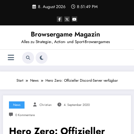
Zum
8. August 2026
8:51:49 PM
Inhalt
springen
Browsergame Magazin
Alles zu Strategie-, Action- und Sport-Browsergames
Start
News
Hero Zero: Offizieller Discord-Server verfügbar
News
Christian
4. September 2020
0 Kommentare
Hero Zero: Offizieller