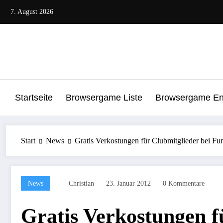
Zum
7. August 2026
Inhalt
springen
Startseite
Browsergame Liste
Browsergame Ent
Start
News
Gratis Verkostungen für Clubmitglieder bei Fu
News
Christian
23. Januar 2012
0 Kommentare
Gratis Verkostungen f