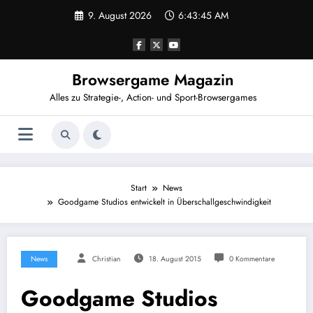
Zum
9. August 2026
6:43:46 AM
Inhalt
springen
Browsergame Magazin
Alles zu Strategie-, Action- und Sport-Browsergames
Start
News
Goodgame Studios entwickelt in Überschallgeschwindigkeit
News
Christian
18. August 2015
0 Kommentare
Goodgame Studios