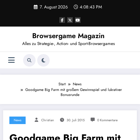
Zum
7. August 2026
4:08:43 PM
Inhalt
springen
Browsergame Magazin
Alles zu Strategie-, Action- und Sport-Browsergames
Start
News
Goodgame Big Farm mit großem Gewinnspiel und lukrativer
Bonusrunde
News
Christian
30. Juli 2015
0 Kommentare
Goodgame Big Farm mit